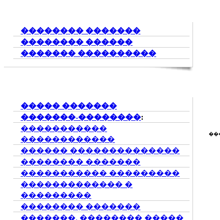
�������� �������
�������� ������
������� ����������
����� �������
�������-��������
:
�����������
��
������������
������ ��������������
�������� �������
����������� ���������
������������� �
���������
�������� �������
�������. �������� �����