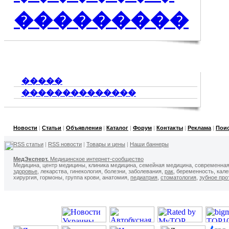
���������
�����
��������������
Новости
|
Статьи
|
Объявления
|
Каталог
|
Форум
|
Контакты
|
Реклама
|
Пои
RSS статьи
|
RSS новости
|
Товары и цены
|
Наши баннеры
МедЭксперт.
Медицинское интернет-сообщество
Медицина, центр медицины, клиника медицина, семейная медицина, современна
здоровье
, лекарства, гинекология, болезни, заболевания,
рак
, беременность, кал
хирургия, гормоны, группа крови, анатомия,
педиатрия
,
стоматология
,
зубное про