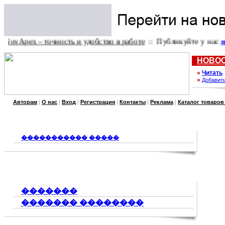
ex – точность и удобство в работе
:: Публикуйте у нас
пресс-р
НОВО
»
Читать
»
Добавит
Авторам
|
О нас
|
Вход
|
Регистрация
|
Контакты
|
Реклама
|
Каталог товаров
����������� �����
�������
������� ��������