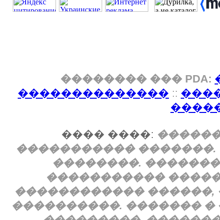
�������� ��� PDA:
��������������
::
���
����
���� ����:
������
����������� �������.
��������. �������
����������� �����
������������ ������, 
����������. ������� � 
���������. �������