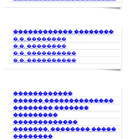
������������ ��������
�.�. ��������
�.�. ��������
�.�. ����������
�.�. ����������
������������
������ ��������������
�������� �������
���������
�������������
�������. �������� �����
��������