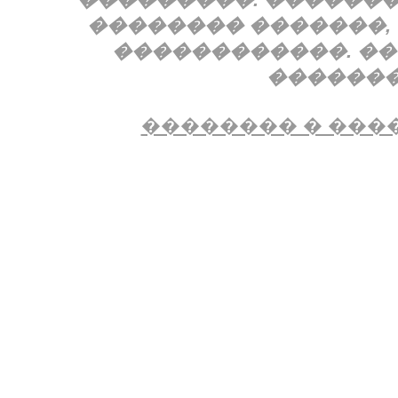
�������� �������,
������������. �
�������
�������� � �����