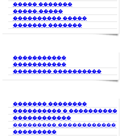
����� �������
�����-�����
���������� �����
������� �������
�����������
�����������
�������� ����������
������� ��������
���������� � ����������
������������
��������� ������������
���������