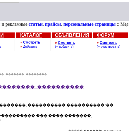
кламные
статьи
,
прайсы
,
персональные страницы
:: Медицина
ЬИ
КАТАЛОГ
ОБЪЯВЛЕНИЯ
ФОРУМ
»
Смотреть
»
Смотреть
»
Смотреть
»
ь
Добавить
(+ добавить)
(+ участвовать)
�. �������. ��������
��������, ���������� ���������� '��
����������� ��� ���� �������,
.
����� ������: 2026/8/8 19:21