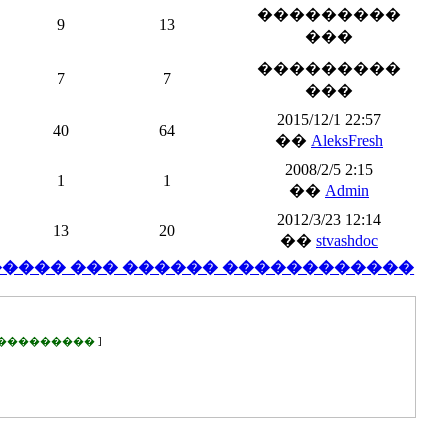
���������
9
13
���
���������
7
7
���
2015/12/1 22:57
40
64
��
AleksFresh
2008/2/5 2:15
1
1
��
Admin
2012/3/23 12:14
13
20
��
stvashdoc
���� ��� ������ ������������
���������
]