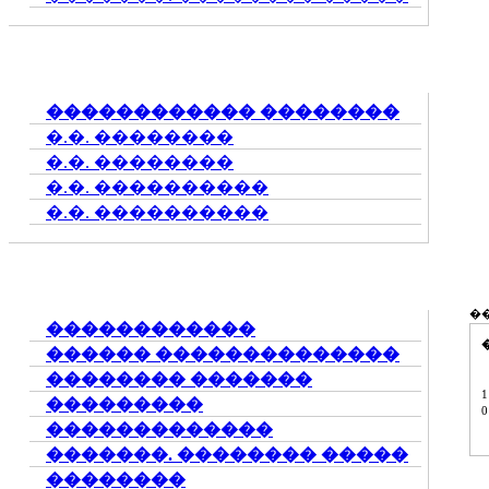
������������ ��������
�.�. ��������
�.�. ��������
�.�. ����������
�.�. ����������
�
������������
������ ��������������
�������� �������
���������
�������������
�������. �������� �����
��������