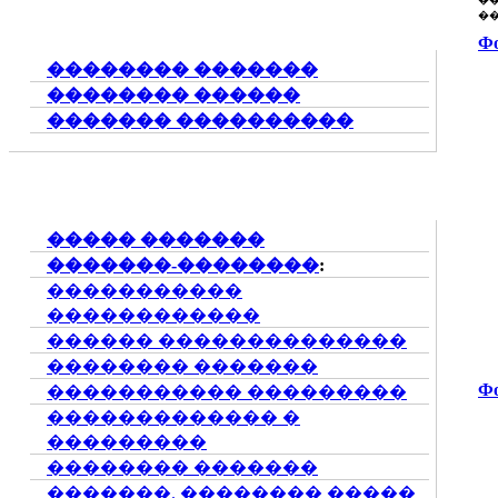
�
Ф
�������� �������
�������� ������
������� ����������
����� �������
�������-��������
:
�����������
������������
������ ��������������
�������� �������
Ф
����������� ���������
������������� �
���������
�������� �������
�������. �������� �����