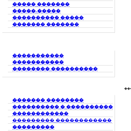
����� �������
�����-�����
���������� �����
������� �������
�����������
�����������
�������� ����������
��
������� ��������
���������� � ����������
������������
��������� ������������
���������