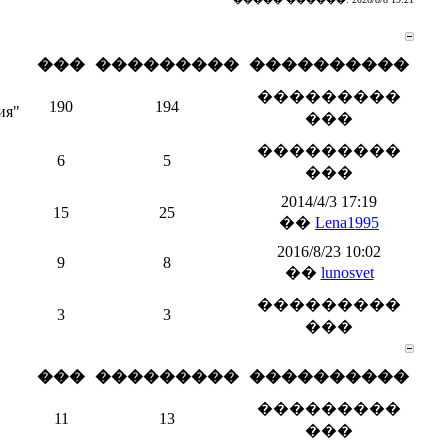
���
���������
����������
���������
190
194
ия"
���
���������
6
5
���
2014/4/3 17:19
15
25
��
Lena1995
2016/8/23 10:02
9
8
��
lunosvet
���������
3
3
���
���
���������
����������
���������
11
13
���