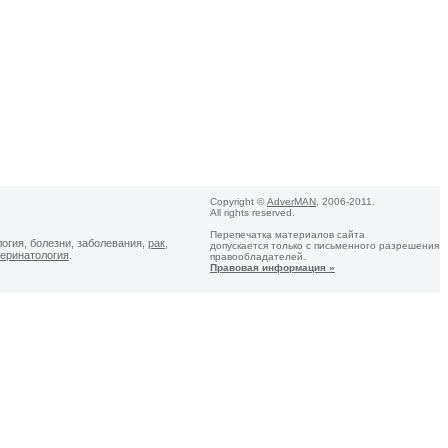
Copyright ©
AdverMAN
, 2006-2011.
All rights reserved.
Перепечатка материалов сайта
логия, болезни, заболевания,
рак
,
допускается только с письменного разрешения
еринатология
.
правообладателей.
Правовая информация »