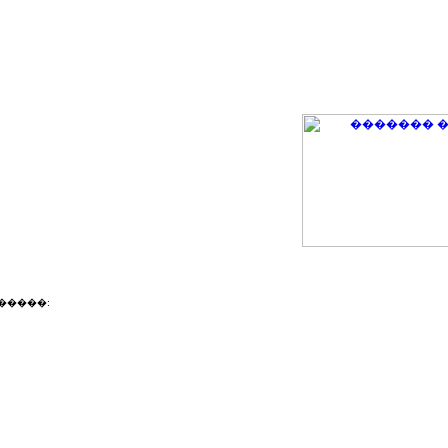
�����: