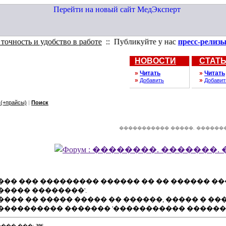
ть и удобство в работе
:: Публикуйте у нас
пресс-релизы
и ре
НОВОСТИ
СТАТ
»
Читать
»
Читать
»
»
Добавить
Добавит
(+прайсы)
|
Поиск
����������� �����. �������
��� ��� ��������� ������ �� �� ������ �
����� ��������'.
���� �� ����� ����� �� ������, ����� � �
���������� ������� '����������� ������'
��� ���:
306