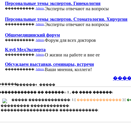
Персональные темы экспертов. Гинекология
Эксперты отвечают на вопросы
����������:
Admin
,
Персональные темы экспертов. Стоматология. Хирургия
Эксперты отвечают на вопросы
����������:
Admin
,
Общемедицинский форум
Форум для всех докторов
����������:
Admin
,
Клуб МедЭксперта
О жизни на работе и вне ее
����������:
Admin
,
Обсуждаем выставки, семинары, встречи
Ваши мнения, коллеги!
����������:
Admin
,
����
����������� �� ������:
�������
�����
������������ �� ������:: 1 , �� ���� ������:
����� �������������: 1 [
��������������
] [
�
1 ��������� ������������:
0 ������������������ ������������: