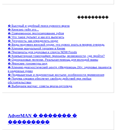
���������
� Быстрый и удобный поиск нужного врача
� Кинезио тейп это...
� Современное протезирование зубов
� Что такое пульпит и как его вылечить
� Тугоухость: как определить недуг
� Виды подтяжек женской груди: что нужно знать в первую очередь
� Клиники мануальной терапии в Киеве
� Препараты для здоровья и спорта NOW Foods
� Компьютерная томография: принципы, возможности, где пройти?
� Одноразовые пеленки. Реальная помощь для молодой мамы
� Японские тонометры анд
� Клинико-диагностический центр «Медпомощь 24»: здоровье пациента
в надежных руках
� Подмышечные и подлокотные костыли: особенности применения
� Покупка справок обеспечит свободу действий при любых
обстоятельствах
� Выбираем матрас: советы врача-ортопеда
AdverMAN � ������� �
���������