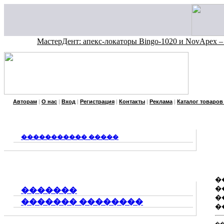
МастерДент: апекс-локаторы Bingo-1020 и NovApex – точнос
Авторам
|
О нас
|
Вход
|
Регистрация
|
Контакты
|
Реклама
|
Каталог товаров
����������� �����
�
�
�������
�
������� ��������
�
��