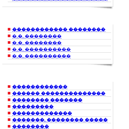
������������ ��������
�.�. ��������
�.�. ��������
�.�. ����������
�.�. ����������
������������
������ ��������������
�������� �������
���������
�������������
�������. �������� �����
��������