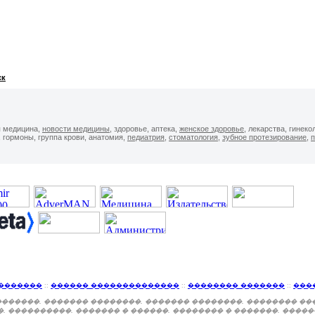
ск
я медицина,
новости медицины
, здоровье, аптека,
женское здоровье
, лекарства, гинеко
, гормоны, группа крови, анатомия,
педиатрия
,
стоматология
,
зубное протезирование
,
п
�������
::
������ ��������������
::
�������� �������
::
���
�������. ������� ��������. ������� ��������. �������� ��
. ����������. ������� � ������. �������� � �������. �����