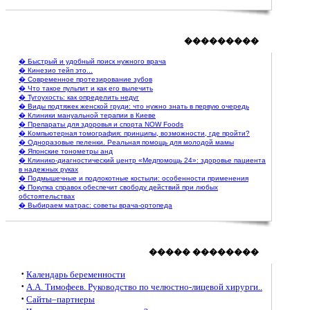
���������
� Быстрый и удобный поиск нужного врача
� Кинезио тейп это...
� Современное протезирование зубов
� Что такое пульпит и как его вылечить
� Тугоухость: как определить недуг
� Виды подтяжек женской груди: что нужно знать в первую очередь
� Клиники мануальной терапии в Киеве
� Препараты для здоровья и спорта NOW Foods
� Компьютерная томография: принципы, возможности, где пройти?
� Одноразовые пеленки. Реальная помощь для молодой мамы
� Японские тонометры анд
� Клинико-диагностический центр «Медпомощь 24»: здоровье пациента
в надежных руках
� Подмышечные и подлокотные костыли: особенности применения
� Покупка справок обеспечит свободу действий при любых
обстоятельствах
� Выбираем матрас: советы врача-ортопеда
����� ��������
·
Календарь беременности
·
А.А. Тимофеев. Руководство по челюстно-лицевой хирурги..
·
Сайты–партнеры