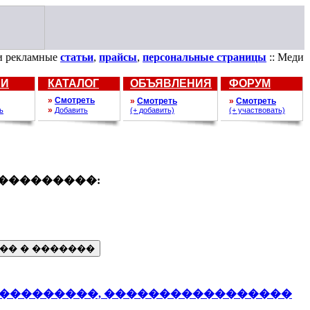
амные
статьи
,
прайсы
,
персональные страницы
:: Медицина. 
ЬИ
КАТАЛОГ
ОБЪЯВЛЕНИЯ
ФОРУМ
»
Смотреть
»
Смотреть
»
Смотреть
»
ь
Добавить
(+ добавить)
(+ участвовать)
���������:
���������, �����������������