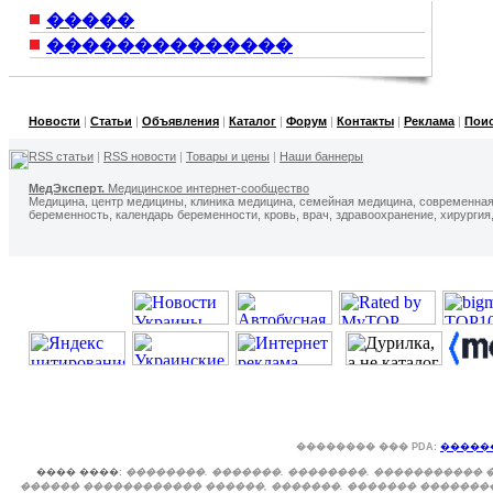
�����
��������������
Новости
|
Статьи
|
Объявления
|
Каталог
|
Форум
|
Контакты
|
Реклама
|
Пои
RSS статьи
|
RSS новости
|
Товары и цены
|
Наши баннеры
МедЭксперт.
Медицинское интернет-сообщество
Медицина, центр медицины, клиника медицина, семейная медицина, современна
беременность, календарь беременности, кровь, врач, здравоохранение, хирургия
�������� ��� PDA:
�����
���� ����:
��������. �������. ��������. ����������� 
������ ������������ ������, �������. ������� ��������