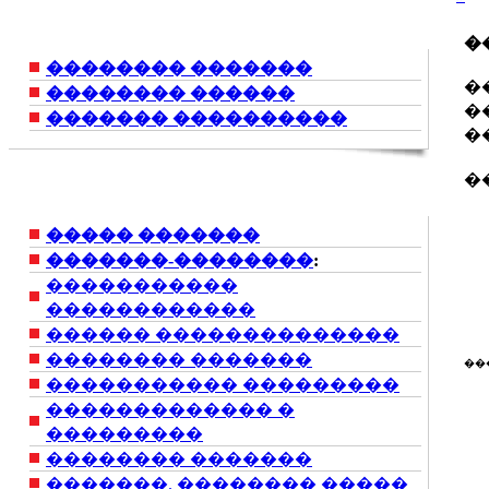
�
�������� �������
�
�������� ������
�
������� ����������
�
�
����� �������
�������-��������
:
�����������
������������
������ ��������������
�������� �������
��
����������� ���������
������������� �
���������
�������� �������
�������. �������� �����