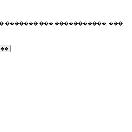
� ������� ��� �����������, ���