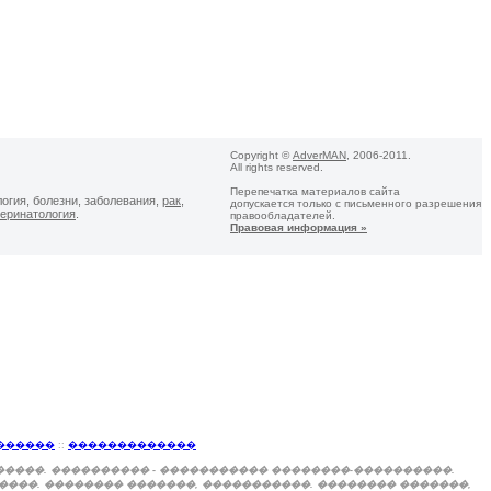
Copyright ©
AdverMAN
, 2006-2011.
All rights reserved.
Перепечатка материалов сайта
логия, болезни, заболевания,
рак
,
допускается только с письменного разрешения
еринатология
.
правообладателей.
Правовая информация »
������
::
�������������
�����. ���������� - ����������� ��������-����������.
����. �������� �������, �����������. �������� �������,