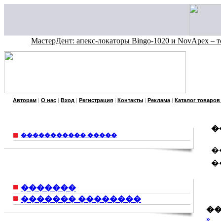
МастерДент: апекс-локаторы Bingo-1020 и NovApex – точность
Авторам
|
О нас
|
Вход
|
Регистрация
|
Контакты
|
Реклама
|
Каталог товаров
�
����������� �����
�
�
�������
������� ��������
��
»