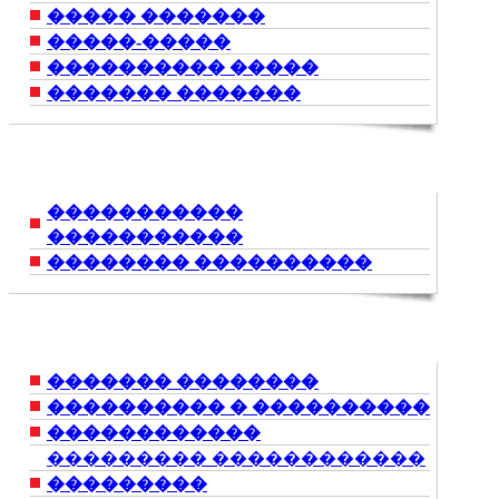
����� �������
�����-�����
���������� �����
������� �������
�����������
�����������
�������� ����������
������� ��������
���������� � ����������
������������
��������� ������������
���������