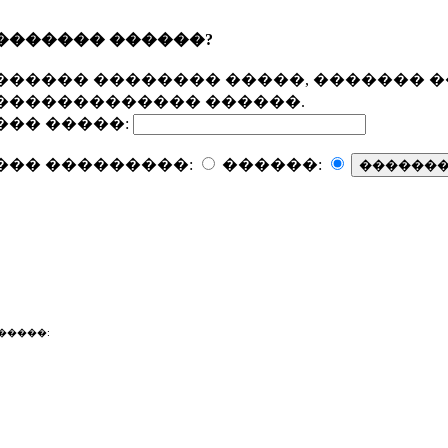
������� ������?
������ �������� �����, ������� �
������������� ������.
��� �����:
��� ���������:
������:
�����: