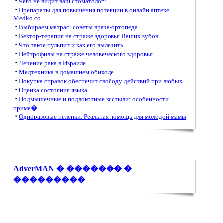
·
Чего не видит ваш стоматолог?
·
Препараты для повышения потенции в онлайн аптеке
Medko.co..
·
Выбираем матрас: советы врача-ортопеда
·
Вектор-терапия на страже здоровья Ваших зубов
·
Что такое пульпит и как его вылечить
·
Нейтрофилы на страже человеческого здоровья
·
Лечение рака в Израиле
·
Медтехника в домашнем обиходе
·
Покупка справок обеспечит свободу действий при любых ..
·
Оценка состояния языка
·
Подмышечные и подлокотные костыли: особенности
приме�..
·
Одноразовые пеленки. Реальная помощь для молодой мамы
AdverMAN � ������� �
���������