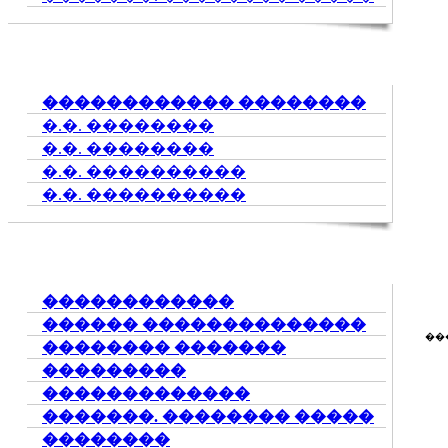
������������ ��������
�.�. ��������
�.�. ��������
�.�. ����������
�.�. ����������
������������
������ ��������������
��
�������� �������
���������
�������������
�������. �������� �����
��������