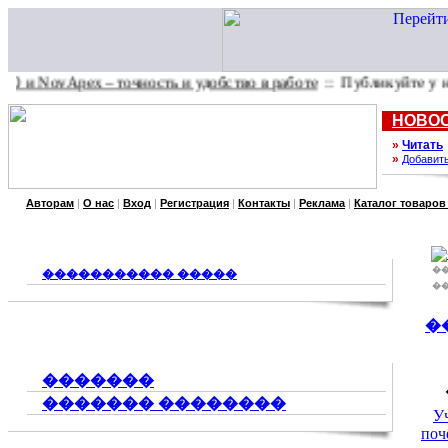
ovApex – точность и удобство в работе
:: Публикуйте у нас
пре
НОВО
»
Читать
»
Добавит
Авторам
|
О нас
|
Вход
|
Регистрация
|
Контакты
|
Реклама
|
Каталог товаров
�
����������� �����
�
�
�������
������� ��������
У
поч