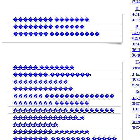
уча
В
исп
�������� �������
иск
�������� ������
В
сов
������� ����������
мет
ней
леч
бол
Н
����� �������
взг
про
�������-��������
:
леч
�����������
мед
������������
Б
������ ��������������
нау
�������� �������
дис
про
����������� ���������
Г
������������� �
впе
���������
лих
�������� �������
�������. �������� �����