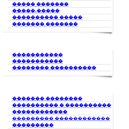
����� �������
�����-�����
���������� �����
������� �������
�����������
�����������
�������� ����������
������� ��������
���������� � ����������
������������
��������� ������������
���������