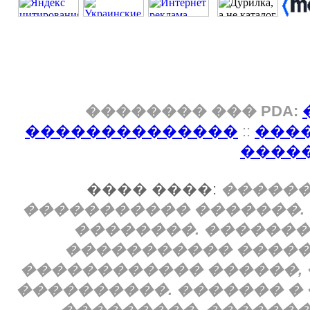
�������� ��� PDA:
��������������
::
���
����
���� ����:
������
����������� �������.
��������. �������
����������� �����
������������ ������, 
����������. ������� � 
���������. �������