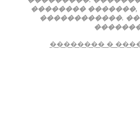
�������� �������,
������������. �
�������
�������� � �����