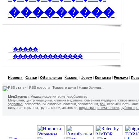
���������
�����
��������������
Новости
|
Статьи
|
Объявления
|
Каталог
|
Форум
|
Контакты
|
Реклама
|
Пои
RSS статьи
|
RSS новости
|
Товары и цены
|
Наши баннеры
МедЭксперт.
Медицинское интернет-сообщество
Медицина, центр медицины, клиника медицина, семейная медицина, современна
здоровье
, лекарства, гинекология, болезни, заболевания,
рак
, беременность, кал
хирургия, гормоны, группа крови, анатомия,
педиатрия
,
стоматология
,
зубное про